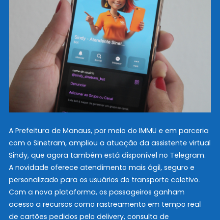
A Prefeitura de Manaus, por meio do IMMU e em parceria
com o Sinetram, ampliou a atuação da assistente virtual
Sindy, que agora também está disponível no Telegram.
A novidade oferece atendimento mais ágil, seguro e
personalizado para os usuários do transporte coletivo.
Com a nova plataforma, os passageiros ganham
acesso a recursos como rastreamento em tempo real
de cartões pedidos pelo delivery, consulta de